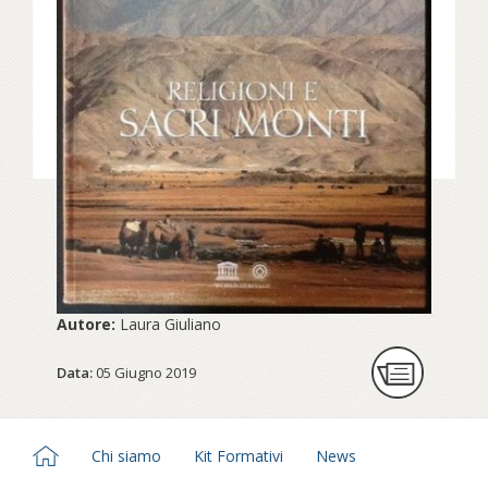
in realtà, avevano una natura
intrinsecamente diversa da quella
degli dèi dell’Olimpo.
Continua a leggere e scopri come
partecipare su fondazionesancarlo.it...
Autore:
Laura Giuliano
Data:
05 Giugno 2019
Chi siamo
Kit Formativi
News