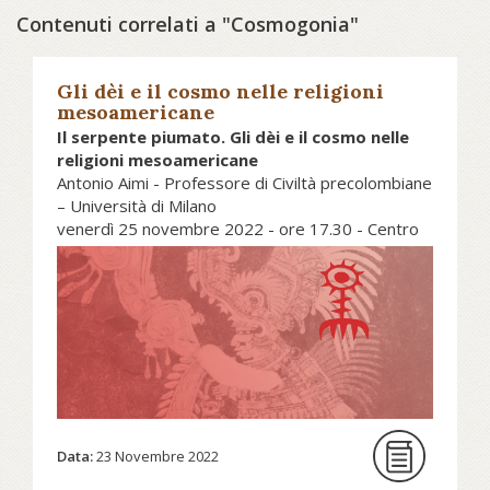
Contenuti correlati a "Cosmogonia"
Gli dèi e il cosmo nelle religioni
mesoamericane
Il serpente piumato. Gli dèi e il cosmo nelle
religioni mesoamericane
Antonio Aimi - Professore di Civiltà precolombiane
– Università di Milano
venerdì 25 novembre 2022 - ore 17.30 - Centro
Studi Religiosi - Fondazione Collegio San Carlo
Quando nel XVI secolo Bernardino
de Sahagún cominciò a farsi
spiegare le caratteristiche della
religione indigena ebbe un’idea
geniale. Di fronte a una serie di
Data:
23 Novembre 2022
centinaia di divinità che tendevano