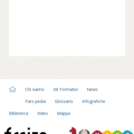
rituale stabilito dal Concilio di
Trento.
Continua a leggere su avvenire.it...
Per approfondire segui il kit formativo di
Pars
Lutero
.
Vai al kit...
Chi siamo
Kit Formativi
News
Pars-pedia
Glossario
Infografiche
Biblioteca
Video
Mappa