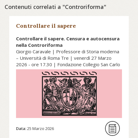
Contenuti correlati a "Controriforma"
Controllare il sapere
Controllare il sapere. Censura e autocensura
nella Controriforma
Giorgio Caravale | Professore di Storia moderna
– Università di Roma Tre | venerdì 27 Marzo
2026 - ore 17.30 | Fondazione Collegio San Carlo
| Centro Studi Religiosi
La riscrittura di un testo è spesso
frutto di un dialogo, più o meno
franco e aperto, tra l’autore e il
censore. Vi sono casi, però, in cui
l’impulso a rivedere la scrittura non
Data:
25 Marzo 2026
deriva da un’esplicita indicazione