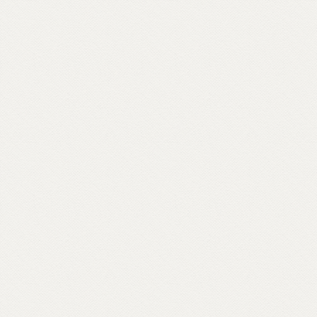
limatico; queste sono minacce per
a creazione di Dio – ha affermato
illay –. La nostra chiamata è quella
 incarnare l’amore e gli
nsegnamenti di Cristo».
nua a leggere su riforma.it...