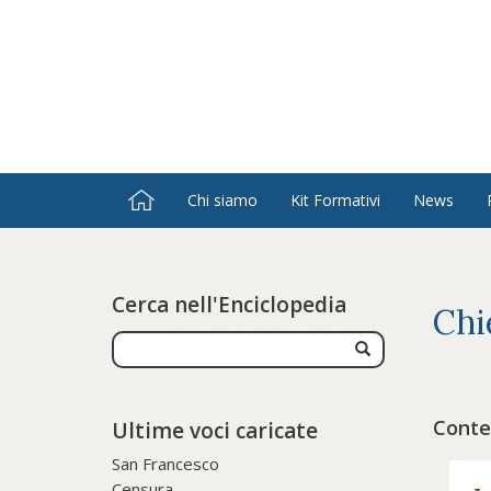
Salta
al
contenuto
principale
Chi siamo
Kit Formativi
News
Cerca nell'Enciclopedia
Chi
Conten
Ultime voci caricate
San Francesco
Censura