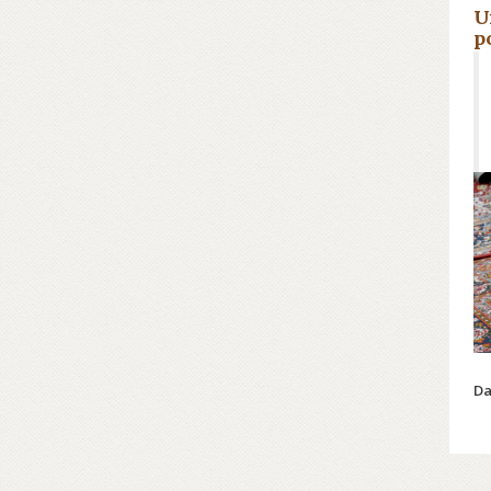
U
p
Le
Da