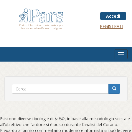
Salta
al
contenuto
Accedi
principale
Portale di formazione e informazione per
REGISTRATI
il contrasto dell'analfabetismo religioso
Toggl
navig
Esistono diverse tipologie di
tafsīr
, in base alla metodologia scelta e
all’obiettivo che l’autore si è posto durante l’analisi del Corano.
Riguardo al primo commentario moderno e riformista si può leggere