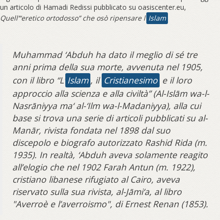
un articolo di Hamadi Redissi pubblicato su oasiscenter.eu,
Quell’“eretico ortodosso” che osò ripensare l’
Islam
Muhammad ‘Abduh ha dato il meglio di sé tre
anni prima della sua morte, avvenuta nel 1905,
con il libro “L’
Islam
, il
Cristianesimo
e il loro
approccio alla scienza e alla civiltà” (Al-Islām wa-l-
Nasrāniyya ma‘ al-‘Ilm wa-l-Madaniyya), alla cui
base si trova una serie di articoli pubblicati su al-
Manār, rivista fondata nel 1898 dal suo
discepolo e biografo autorizzato Rashid Rida (m.
1935). In realtà, ‘Abduh aveva solamente reagito
all’elogio che nel 1902 Farah Antun (m. 1922),
cristiano libanese rifugiato al Cairo, aveva
riservato sulla sua rivista, al-Jāmi‘a, al libro
"Averroè e l’averroismo", di Ernest Renan (1853).