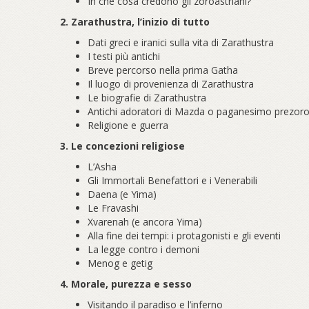
In che cosa credono gli zoroastriani?
2. Zarathustra, l’inizio di tutto
Dati greci e iranici sulla vita di Zarathustra
I testi più antichi
Breve percorso nella prima Gatha
Il luogo di provenienza di Zarathustra
Le biografie di Zarathustra
Antichi adoratori di Mazda o paganesimo prezoro
Religione e guerra
3. Le concezioni religiose
L’Asha
Gli Immortali Benefattori e i Venerabili
Daena (e Yima)
Le Fravashi
Xvarenah (e ancora Yima)
Alla fine dei tempi: i protagonisti e gli eventi
La legge contro i demoni
Menog e getig
4. Morale, purezza e sesso
Visitando il paradiso e l’inferno