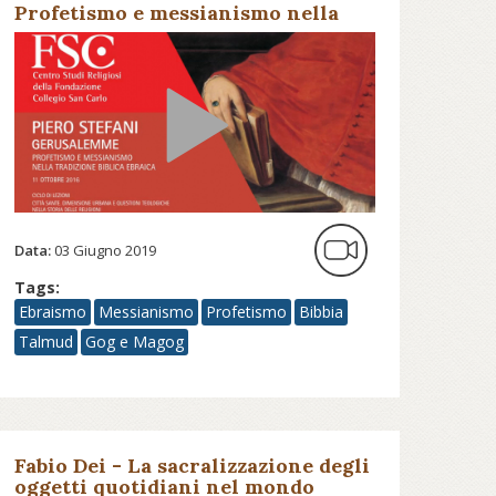
Profetismo e messianismo nella
tradizione biblica ebraica -
Fondazione Collegio San Carlo
Data:
03 Giugno 2019
Tags:
Ebraismo
Messianismo
Profetismo
Bibbia
Talmud
Gog e Magog
Fabio Dei - La sacralizzazione degli
oggetti quotidiani nel mondo