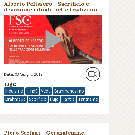
Alberto Pelissero - Sacrificio e
devozione rituale nelle tradizioni
dell’India - Fondazione Collegio
San Carlo
Data:
03 Giugno 2019
Tags:
Induismo
Hindū
Veda
Brahmanesimo
Brāhmaṇa
Sacrificio
Pūjā
Tantra
Tantrismo
Mantra
Piero Stefani - Gerusalemme.