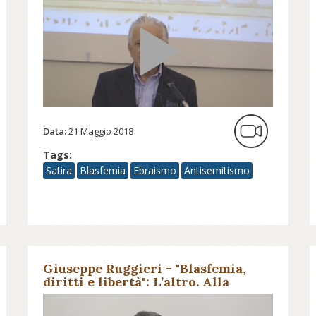
Data:
21 Maggio 2018
Tags:
Satira
Blasfemia
Ebraismo
Antisemitismo
Giuseppe Ruggieri - "Blasfemia,
diritti e libertà": L’altro. Alla
ricerca di una comprensione