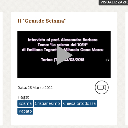
VISUALIZZAZI
Il "Grande Scisma"
Data:
28 Marzo 2022
Tags:
Scisma
Cristianesimo
Chiesa ortodossa
Papato