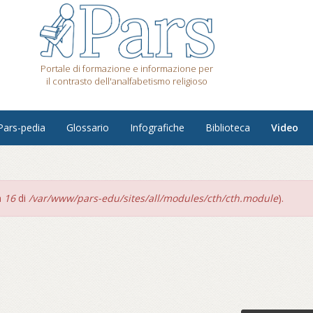
Portale di formazione e informazione per
il contrasto dell'analfabetismo religioso
Pars-pedia
Glossario
Infografiche
Biblioteca
Video
a
16
di
/var/www/pars-edu/sites/all/modules/cth/cth.module
).