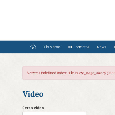
Salta
al
contenuto
principale
Chi siamo
Kit Formativi
News
Messaggio
Notice
: Undefined index: title in
cth_page_alter()
(line
di
errore
Video
Cerca video