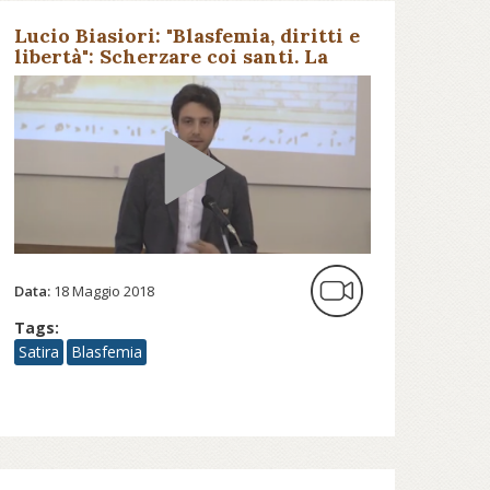
Lucio Biasiori: "Blasfemia, diritti e
libertà": Scherzare coi santi. La
satira religiosa europea nella pri...
Data:
18 Maggio 2018
Tags:
Satira
Blasfemia