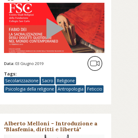
contemporaneo - Fondazione
Collegio San Carlo
Data:
03 Giugno 2019
Tags:
Secolarizzazione
Sacro
Religione
Psicologia della religione
Antropologia
Feticcio
Alberto Melloni - Introduzione a
"Blasfemia, diritti e libertà"