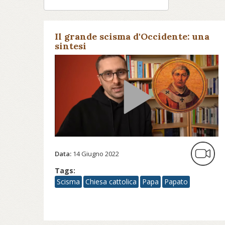
Il grande scisma d'Occidente: una
sintesi
Data:
14 Giugno 2022
Tags:
Scisma
Chiesa cattolica
Papa
Papato